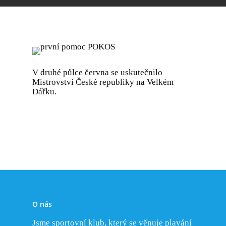
V druhé půlce června se uskutečnilo
Mistrovství České republiky na Velkém
Dářku.
Novinky
Klub
O nás
Tréninky
O plavání s ploutvem
Jsme sportovní klub, který se věnuje plavání