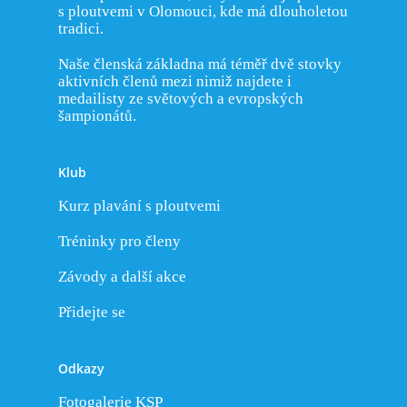
s ploutvemi v Olomouci, kde má dlouholetou
Branný den
Disciplíny
Kontakty
tradici.
Kalendář
Plavání s ploutvemi
Historie
Kurz plavání
Naše členská základna má téměř dvě stovky
Úspěchy
Rychlostní potápění
Historie KSP Olomouc
aktivních členů mezi nimiž najdete i
Svaz potápěčů ČR
Příměstský tábor
medailisty ze světových a evropských
Trenéři KSP
Bi-fins
Historie plavání s plou
Odkazy
šampionátů.
Přihlášení
Rekordy
Distanční plavání s plo
Rekordy KSP Olomou
Fotogalerie
Klub
Orientační potápění
Nejlepší výkony katego
Kurz plavání s ploutvemi
Nejlepší výkony katego
Tréninky pro členy
Nejlepší výkony katego
Závody a další akce
Nejlepší výkony katego
Přidejte se
Nejlepší výkony katego
Odkazy
Fotogalerie KSP