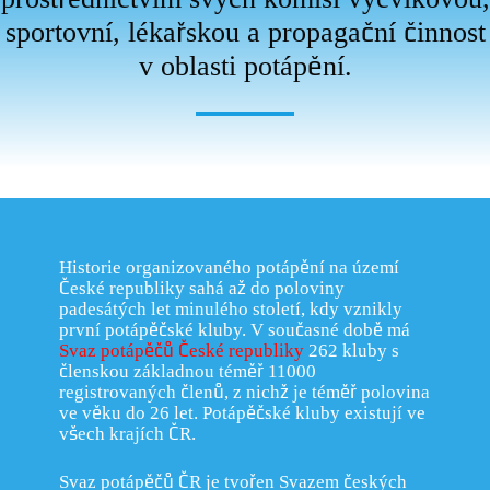
sportovní, lékařskou a propagační činnost
v oblasti potápění.
Historie organizovaného potápění na území
České republiky sahá až do poloviny
padesátých let minulého století, kdy vznikly
první potápěčské kluby. V současné době má
Svaz potápěčů České republiky
262 kluby s
členskou základnou téměř 11000
registrovaných členů, z nichž je téměř polovina
ve věku do 26 let. Potápěčské kluby existují ve
všech krajích ČR.
Svaz potápěčů ČR je tvořen Svazem českých