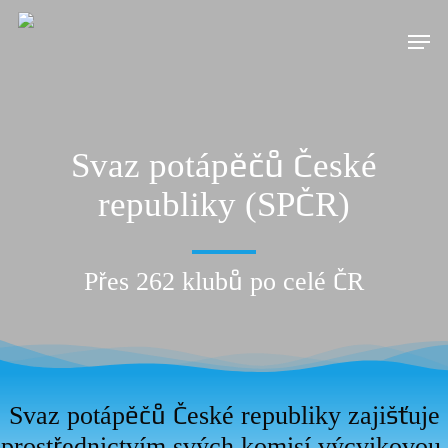
Svaz potápěčů České
republiky (SPČR)
Přes 262 klubů po celé ČR
Svaz potápěčů České republiky zajišťuje
prostřednictvím svých komisí výcvikovou,