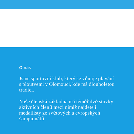
Nejlepší výkony katego
Nejlepší výkony katego
O nás
Jsme sportovní klub, který se věnuje plavání
s ploutvemi v Olomouci, kde má dlouholetou
tradici.
Naše členská základna má téměř dvě stovky
aktivních členů mezi nimiž najdete i
medailisty ze světových a evropských
šampionátů.