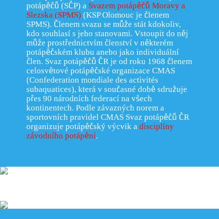
potápěčů (SČP) a
Svazem potápěčů Moravy a
Slezska (SPMS)
(KSP Olomouc je členem
SPMS). Členem svazu se může stát kdokoliv,
kdo souhlasí s jeho stanovami. Vstoupit do něj
může prostřednictvím členství v některém
potápěčském klubu anebo jako individuální
člen. Svaz potápěčů ČR je od roku 1968 členem
celosvětové potápěčské organizace CMAS
(Confederation mondiale des activités
subaquatices), která v současné době sdružuje
přes 90 národních federací na všech
kontinentech. Podle závazných norem a
sportovních pravidel CMAS Svaz potápěčů ČR
organizuje potápěčský výcvik a
disciplíny
závodního potápění
.