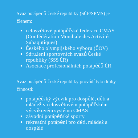
Novinky
Svaz potápěčů České republiky (SČP/SPMS) je
členem:
Klub
celosvětové potápěčské federace CMAS
Tréninky
O plavání s ploutvem
(Confédération Mondiale des Activités
Subaqutiques)
Branný den
Disciplíny
Českého olympijského výboru (ČOV)
Kontakty
Sdružení sportovních svazů České
Kalendář
Plavání s ploutvemi
Historie
republiky (SSS ČR)
Kurz plavání
Asociace profesionálních potápěčů ČR
Úspěchy
Rychlostní potápění
Historie KSP Olomouc
Svaz potápěčů ČR
Příměstský tábor
Trenéři KSP
Bi-fins
Historie plavání s plou
Odkazy
Svaz potápěčů České republiky provádí tyto druhy
Přihlášení
Rekordy
Distanční plavání s plo
činností:
Rekordy KSP Olomou
Fotogalerie
potápěčský výcvik pro dospělé, děti a
Orientační potápění
mládež v celosvětovém potápěčském
Nejlepší výkony katego
výcvikovém systému CMAS
závodní potápěčské sporty
Nejlepší výkony katego
rekreační potápění pro děti, mládež a
dospělé
Nejlepší výkony kateg