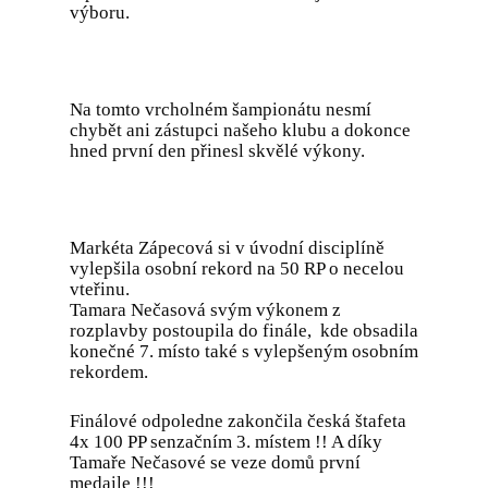
výboru.
Na tomto vrcholném šampionátu nesmí
chybět ani zástupci našeho klubu a dokonce
hned první den přinesl skvělé výkony.
Markéta Zápecová si v úvodní disciplíně
vylepšila osobní rekord na 50 RP o necelou
vteřinu.
Novinky
Tamara Nečasová svým výkonem z
rozplavby postoupila do finále, kde obsadila
Klub
konečné 7. místo také s vylepšeným osobním
rekordem.
Tréninky
O plavání s ploutvem
Branný den
Finálové odpoledne zakončila česká štafeta
Disciplíny
Kontakty
4x 100 PP senzačním 3. místem !! A díky
Kalendář
Plavání s ploutvemi
Historie
Tamaře Nečasové se veze domů první
Kurz plavání
medaile !!!
Úspěchy