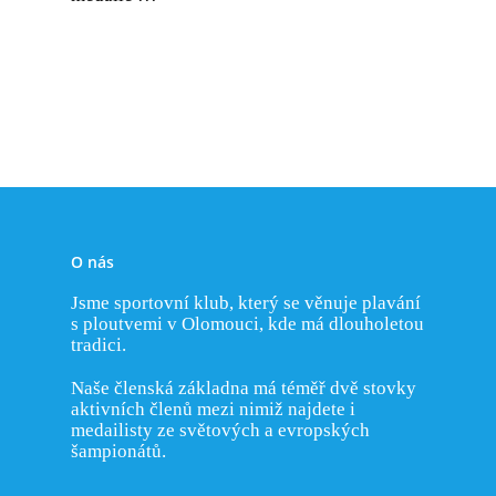
Rychlostní potápění
Historie KSP Olomouc
Svaz potápěčů ČR
Příměstský tábor
Trenéři KSP
Bi-fins
Historie plavání s plou
Odkazy
Přihlášení
Rekordy
Distanční plavání s plo
Rekordy KSP Olomou
Fotogalerie
Orientační potápění
Nejlepší výkony katego
Nejlepší výkony katego
Nejlepší výkony katego
Nejlepší výkony katego
O nás
Nejlepší výkony katego
Jsme sportovní klub, který se věnuje plavání
s ploutvemi v Olomouci, kde má dlouholetou
tradici.
Naše členská základna má téměř dvě stovky
aktivních členů mezi nimiž najdete i
medailisty ze světových a evropských
šampionátů.