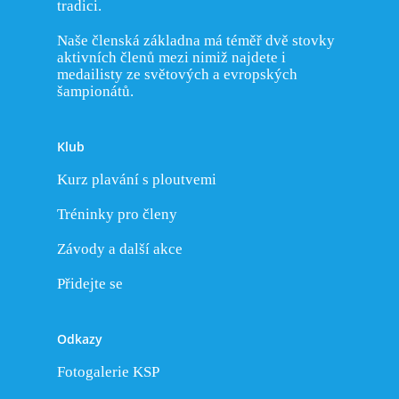
tradici.
Nejlepší výkony katego
Naše členská základna má téměř dvě stovky
Nejlepší výkony katego
aktivních členů mezi nimiž najdete i
medailisty ze světových a evropských
Nejlepší výkony katego
šampionátů.
Nejlepší výkony katego
Klub
Kurz plavání s ploutvemi
Tréninky pro členy
Závody a další akce
Přidejte se
Odkazy
Fotogalerie KSP