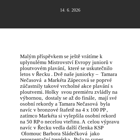
14. 6. 2026
Malým příspěvkem se ještě vrátíme k
uplynulému Mistrovství Evropy juniorů v
ploutvovém plavání, které se uskutečnilo
letos v Řecku . Dvě naše juniorky – Tamara
Nečasová a Markéta Zápecová se poprvé
zúčastnily takové vrcholné akce plavání s
ploutvemi. Holky svou premiéru zvládly na
výbornou, dostaly se až do finále, mají své
osobní rekordy a Tamara Nečasová byla
navíc v bronzové štafetě na 4 x 100 PP ,
zatímco Markéta si vylepšila osobní rekord
na 50 RP o necelou vteřinu. A celou výpravu
navíc v Řecku vedla další členka KSP
Olomouc Barbora Sládečková jako
reprezentační trenérka. Byla to super