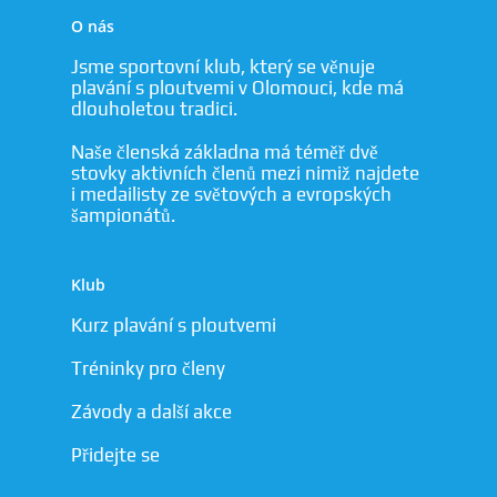
Tréninky
O plavání s ploutv
O nás
Branný den
Disciplíny
Kontakty
Jsme sportovní klub, který se věnuje
plavání s ploutvemi v Olomouci, kde má
Kalendář
Plavání s ploutvemi
Historie
Kurz plavání
dlouholetou tradici.
Úspěchy
Rychlostní potápění
Historie KSP Olomou
Svaz potápěčů ČR
Naše členská základna má téměř dvě
Příměstský tábor
Trenéři KSP
Bi-fins
Historie plavání s pl
stovky aktivních členů mezi nimiž najdete
Odkazy
i medailisty ze světových a evropských
Přihlášení
Rekordy
Distanční plavání s 
šampionátů.
Rekordy KSP Olomou
Fotogalerie
Orientační potápění
Nejlepší výkony kate
Klub
Nejlepší výkony kate
Kurz plavání s ploutvemi
Nejlepší výkony kate
Tréninky pro členy
Nejlepší výkony kate
Závody a další akce
Nejlepší výkony kate
Přidejte se