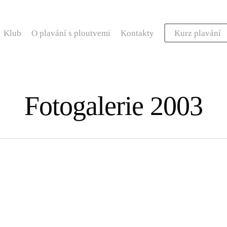
Klub
O plavání s ploutvemi
Kontakty
Kurz plavání
Fotogalerie 2003