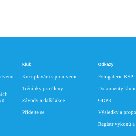
Klub
Odkazy
outvemi
Kurz plavání s ploutvemi
Fotogalerie KSP
Tréninky pro členy
Dokumenty klub
ních
h a
Závody a další akce
GDPR
Přidejte se
Výsledky a propo
Registr výkonů a