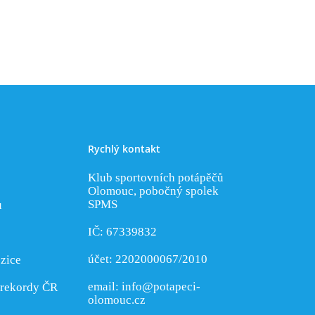
Rychlý kontakt
Klub sportovních potápěčů
Olomouc, pobočný spolek
SPMS
u
IČ: 67339832
účet: 2202000067/2010
zice
email:
info@potapeci-
 rekordy ČR
olomouc.cz