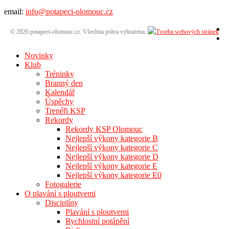
email:
info@potapeci-olomouc.cz
© 2026 potapeci-olomouc.cz. Všechna práva vyhrazena.
Novinky
Klub
Tréninky
Branný den
Kalendář
Úspěchy
Trenéři KSP
Rekordy
Rekordy KSP Olomouc
Nejlepší výkony kategorie B
Nejlepší výkony kategorie C
Nejlepší výkony kategorie D
Nejlepší výkony kategorie E
Nejlepší výkony kategorie E0
Fotogalerie
O plavání s ploutvemi
Disciplíny
Plavání s ploutvemi
Rychlostní potápění