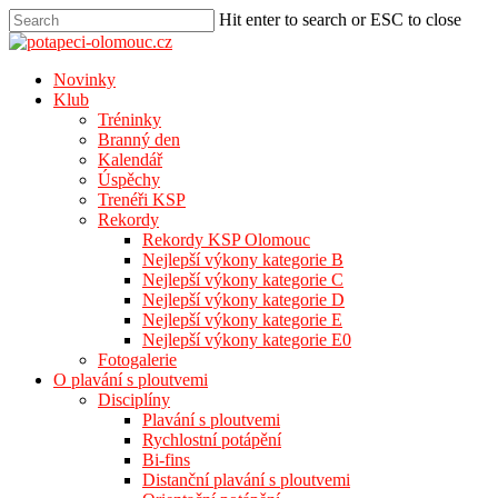
Hit enter to search or ESC to close
Novinky
Klub
Tréninky
Branný den
Kalendář
Úspěchy
Trenéři KSP
Rekordy
Rekordy KSP Olomouc
Nejlepší výkony kategorie B
Nejlepší výkony kategorie C
Nejlepší výkony kategorie D
Nejlepší výkony kategorie E
Nejlepší výkony kategorie E0
Fotogalerie
O plavání s ploutvemi
Disciplíny
Plavání s ploutvemi
Rychlostní potápění
Bi-fins
Distanční plavání s ploutvemi