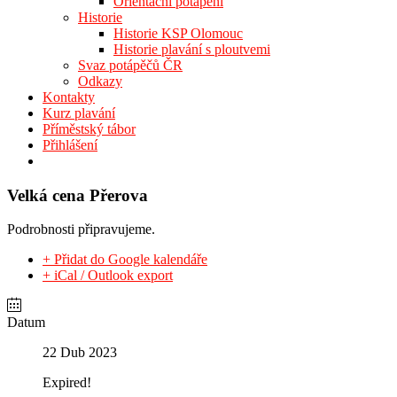
Orientační potápění
Historie
Historie KSP Olomouc
Historie plavání s ploutvemi
Svaz potápěčů ČR
Odkazy
Kontakty
Kurz plavání
Příměstský tábor
Přihlášení
Velká cena Přerova
Podrobnosti připravujeme.
+ Přidat do Google kalendáře
+ iCal / Outlook export
Datum
22 Dub 2023
Expired!