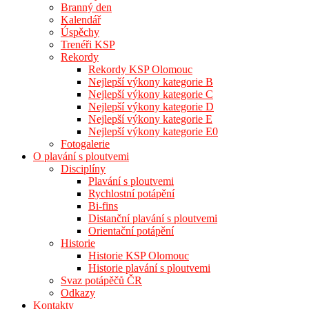
Branný den
Kalendář
Úspěchy
Trenéři KSP
Rekordy
Rekordy KSP Olomouc
Nejlepší výkony kategorie B
Nejlepší výkony kategorie C
Nejlepší výkony kategorie D
Nejlepší výkony kategorie E
Nejlepší výkony kategorie E0
Fotogalerie
O plavání s ploutvemi
Disciplíny
Plavání s ploutvemi
Rychlostní potápění
Bi-fins
Distanční plavání s ploutvemi
Orientační potápění
Historie
Historie KSP Olomouc
Historie plavání s ploutvemi
Svaz potápěčů ČR
Odkazy
Kontakty