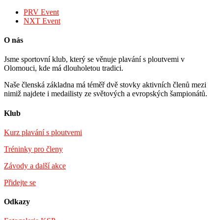
PRV Event
NXT Event
O nás
Jsme sportovní klub, který se věnuje plavání s ploutvemi v
Olomouci, kde má dlouholetou tradici.
Naše členská základna má téměř dvě stovky aktivních členů mezi
nimiž najdete i medailisty ze světových a evropských šampionátů.
Klub
Kurz plavání s ploutvemi
Tréninky pro členy
Závody a další akce
Přidejte se
Odkazy