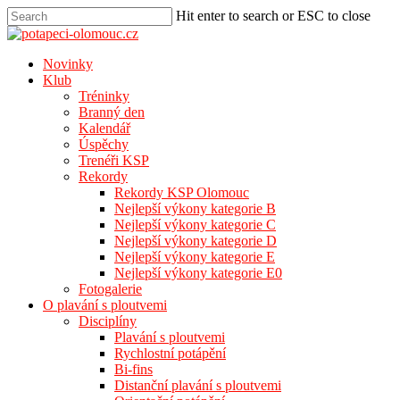
Hit enter to search or ESC to close
Novinky
Klub
Tréninky
Branný den
Kalendář
Úspěchy
Trenéři KSP
Rekordy
Rekordy KSP Olomouc
Nejlepší výkony kategorie B
Nejlepší výkony kategorie C
Nejlepší výkony kategorie D
Nejlepší výkony kategorie E
Nejlepší výkony kategorie E0
Fotogalerie
O plavání s ploutvemi
Disciplíny
Plavání s ploutvemi
Rychlostní potápění
Bi-fins
Distanční plavání s ploutvemi