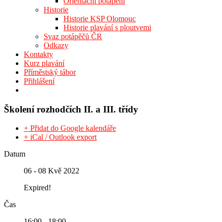
Orientační potápění
Historie
Historie KSP Olomouc
Historie plavání s ploutvemi
Svaz potápěčů ČR
Odkazy
Kontakty
Kurz plavání
Příměstský tábor
Přihlášení
Školení rozhodčích II. a III. třídy
+ Přidat do Google kalendáře
+ iCal / Outlook export
Datum
06 - 08 Kvě 2022
Expired!
Čas
16:00 - 18:00