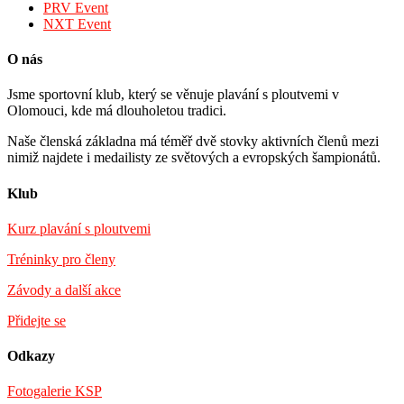
PRV Event
NXT Event
O nás
Jsme sportovní klub, který se věnuje plavání s ploutvemi v
Olomouci, kde má dlouholetou tradici.
Naše členská základna má téměř dvě stovky aktivních členů mezi
nimiž najdete i medailisty ze světových a evropských šampionátů.
Klub
Kurz plavání s ploutvemi
Tréninky pro členy
Závody a další akce
Přidejte se
Odkazy
Fotogalerie KSP