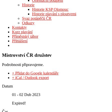
Orientační potápění
Historie
Historie KSP Olomouc
Historie plavání s ploutvemi
Svaz potápěčů ČR
Odkazy
Kontakty
Kurz plavání
Příměstský tábor
Přihlášení
Mistrovství ČR družstev
Podrobnosti připravujeme.
+ Přidat do Google kalendáře
+ iCal / Outlook export
Datum
01 - 02 Dub 2023
Expired!
Čas