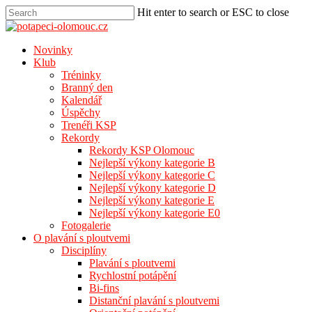
Hit enter to search or ESC to close
Novinky
Klub
Tréninky
Branný den
Kalendář
Úspěchy
Trenéři KSP
Rekordy
Rekordy KSP Olomouc
Nejlepší výkony kategorie B
Nejlepší výkony kategorie C
Nejlepší výkony kategorie D
Nejlepší výkony kategorie E
Nejlepší výkony kategorie E0
Fotogalerie
O plavání s ploutvemi
Disciplíny
Plavání s ploutvemi
Rychlostní potápění
Bi-fins
Distanční plavání s ploutvemi