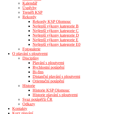
Kalendář
Úspěchy
Trenéři KSP
Rekordy
Rekordy KSP Olomouc
Nejlepší výkony kategorie B
Nejlepší výkony kategorie C
Nejlepší výkony kategorie D
Nejlepší výkony kategorie E
Nejlepší výkony kategorie E0
Fotogalerie
O plavání s ploutvemi
Disciplíny
Plavání s ploutvemi
Rychlostní potápění
Bi-fins
Distanční plavání s ploutvemi
Orientační potápění
Historie
Historie KSP Olomouc
Historie plavání s ploutvemi
Svaz potápěčů ČR
Odkazy
Kontakty
Kurz plavání