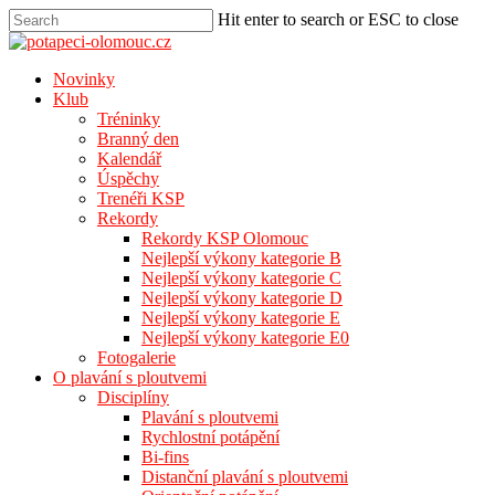
Hit enter to search or ESC to close
Novinky
Klub
Tréninky
Branný den
Kalendář
Úspěchy
Trenéři KSP
Rekordy
Rekordy KSP Olomouc
Nejlepší výkony kategorie B
Nejlepší výkony kategorie C
Nejlepší výkony kategorie D
Nejlepší výkony kategorie E
Nejlepší výkony kategorie E0
Fotogalerie
O plavání s ploutvemi
Disciplíny
Plavání s ploutvemi
Rychlostní potápění
Bi-fins
Distanční plavání s ploutvemi