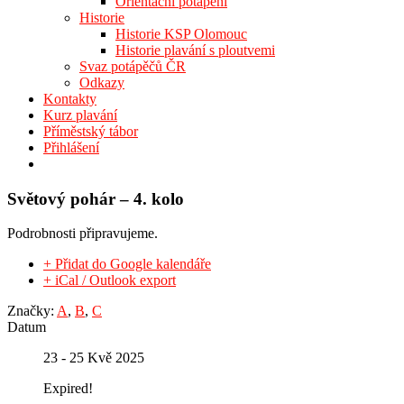
Orientační potápění
Historie
Historie KSP Olomouc
Historie plavání s ploutvemi
Svaz potápěčů ČR
Odkazy
Kontakty
Kurz plavání
Příměstský tábor
Přihlášení
Světový pohár – 4. kolo
Podrobnosti připravujeme.
+ Přidat do Google kalendáře
+ iCal / Outlook export
Značky:
A
,
B
,
C
Datum
23 - 25 Kvě 2025
Expired!