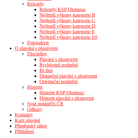
Rekordy
Rekordy KSP Olomouc
Nejlepší výkony kategorie B
Nejlepší výkony kategorie C
Nejlepší výkony kategorie D
Nejlepší výkony kategorie E
Nejlepší výkony kategorie E0
Fotogalerie
O plavání s ploutvemi
Disciplíny
Plavání s ploutvemi
Rychlostní potápění
Bi-fins
Distanční plavání s ploutvemi
Orientační potápění
Historie
Historie KSP Olomouc
Historie plavání s ploutvemi
Svaz potápěčů ČR
Odkazy
Kontakty
Kurz plavání
Příměstský tábor
Přihlášení