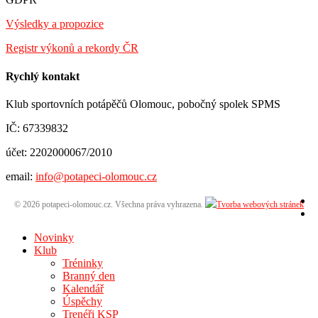
Výsledky a propozice
Registr výkonů a rekordy ČR
Rychlý kontakt
Klub sportovních potápěčů Olomouc, pobočný spolek SPMS
IČ: 67339832
účet: 2202000067/2010
email:
info@potapeci-olomouc.cz
© 2026 potapeci-olomouc.cz. Všechna práva vyhrazena.
Novinky
Klub
Tréninky
Branný den
Kalendář
Úspěchy
Trenéři KSP