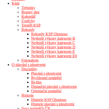
Klub
Tréninky
Branný den
Kalendář
Úspěchy
Trenéři KSP
Rekordy
Rekordy KSP Olomouc
Nejlepší výkony kategorie B
Nejlepší výkony kategorie C
Nejlepší výkony kategorie D
Nejlepší výkony kategorie E
Nejlepší výkony kategorie E0
Fotogalerie
O plavání s ploutvemi
Disciplíny
Plavání s ploutvemi
Rychlostní potápění
Bi-fins
Distanční plavání s ploutvemi
Orientační potápění
Historie
Historie KSP Olomouc
Historie plavání s ploutvemi
Svaz potápěčů ČR