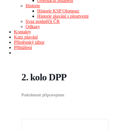
Orientační potápění
Historie
Historie KSP Olomouc
Historie plavání s ploutvemi
Svaz potápěčů ČR
Odkazy
Kontakty
Kurz plavání
Příměstský tábor
Přihlášení
2. kolo DPP
Podrobnosti připravujeme.