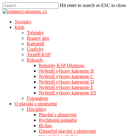
Hit enter to search or ESC to close
Novinky
Klub
Tréninky
Branný den
Kalendář
Úspěchy
Trenéři KSP
Rekordy
Rekordy KSP Olomouc
Nejlepší výkony kategorie B
Nejlepší výkony kategorie C
Nejlepší výkony kategorie D
Nejlepší výkony kategorie E
Nejlepší výkony kategorie E0
Fotogalerie
O plavání s ploutvemi
Disciplíny
Plavání s ploutvemi
Rychlostní potápění
Bi-fins
Distanční plavání s ploutvemi