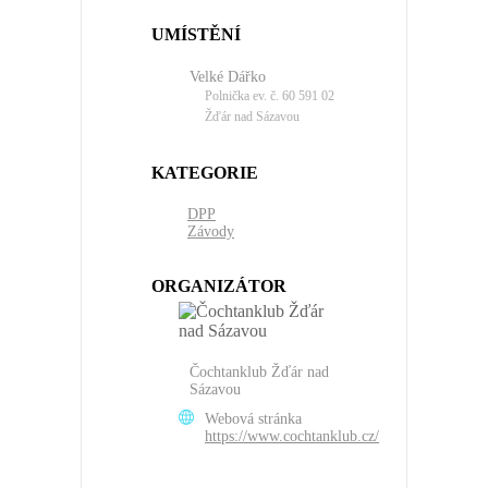
UMÍSTĚNÍ
Velké Dářko
Polnička ev. č. 60 591 02
Žďár nad Sázavou
KATEGORIE
DPP
Závody
ORGANIZÁTOR
Čochtanklub Žďár nad
Sázavou
Webová stránka
https://www.cochtanklub.cz/