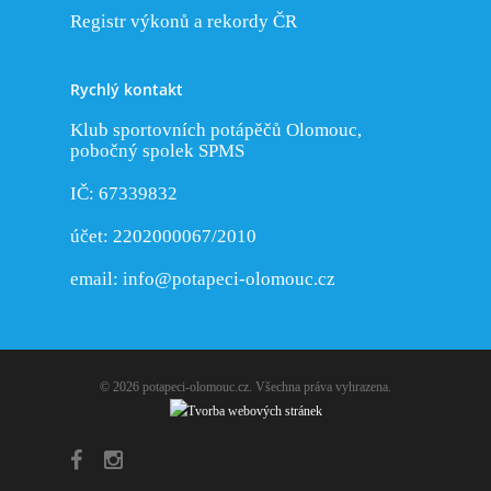
Registr výkonů a rekordy ČR
Rychlý kontakt
Klub sportovních potápěčů Olomouc,
pobočný spolek SPMS
IČ: 67339832
účet: 2202000067/2010
email:
info@potapeci-olomouc.cz
© 2026 potapeci-olomouc.cz. Všechna práva vyhrazena.