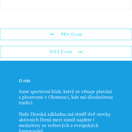
Kurz plavání
Úspěchy
Rychlostní potápění
Historie KSP Olomouc
Svaz potápěčů ČR
Příměstský tábor
Trenéři KSP
Bi-fins
Historie plavání s plou
Odkazy
Přihlášení
Rekordy
Distanční plavání s plo
PRV Event
Rekordy KSP Olomou
Fotogalerie
Orientační potápění
Nejlepší výkony katego
NXT Event
Nejlepší výkony katego
Nejlepší výkony katego
Nejlepší výkony katego
O nás
Nejlepší výkony katego
Jsme sportovní klub, který se věnuje plavání
s ploutvemi v Olomouci, kde má dlouholetou
tradici.
Naše členská základna má téměř dvě stovky
aktivních členů mezi nimiž najdete i
medailisty ze světových a evropských
šampionátů.