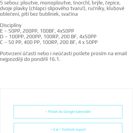
S sebou: ploutve, monoploutve, šnorchl, brýle, čepice,
dvoje plavky (chlapci slipového tvaru!), ručníky, klubové
oblečení, pití bez bublinek, svačina
Disciplíny
E – 50PP, 200PP, 100BF, 4x50PP
D – 100PP, 200PP, 100RP, 200 BF, 4x50PP
C – 50 PP, 400 PP, 100RP, 200 BF, 4 x 50PP
Potvrzení účasti nebo i neúčasti pošlete prosím na email
nejpozději do pondělí 16.1.
+ Přidat do Google kalendáře
+ iCal / Outlook export