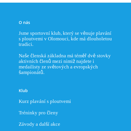
Úspěchy
Rychlostní potápění
Historie KSP Olomouc
Svaz potápěčů ČR
Příměstský tábor
Trenéři KSP
Bi-fins
Historie plavání s plou
Odkazy
Přihlášení
Rekordy
Distanční plavání s plo
O nás
Rekordy KSP Olomou
Fotogalerie
Orientační potápění
Jsme sportovní klub, který se věnuje plavání
s ploutvemi v Olomouci, kde má dlouholetou
Nejlepší výkony katego
tradici.
Nejlepší výkony katego
Naše členská základna má téměř dvě stovky
Nejlepší výkony kateg
aktivních členů mezi nimiž najdete i
medailisty ze světových a evropských
Nejlepší výkony katego
šampionátů.
Nejlepší výkony katego
Klub
Kurz plavání s ploutvemi
Tréninky pro členy
Závody a další akce